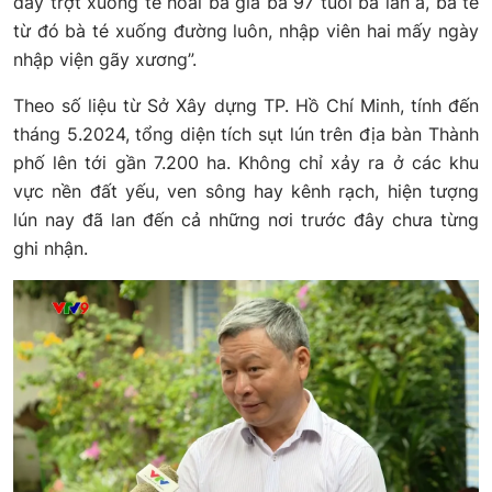
đây trợt xuống té hoài bà già bà 97 tuổi bà lẫn á, bà té
từ đó bà té xuống đường luôn, nhập viên hai mấy ngày
nhập viện gãy xương”.
Theo số liệu từ Sở Xây dựng TP. Hồ Chí Minh, tính đến
tháng 5.2024, tổng diện tích sụt lún trên địa bàn Thành
phố lên tới gần 7.200 ha. Không chỉ xảy ra ở các khu
vực nền đất yếu, ven sông hay kênh rạch, hiện tượng
lún nay đã lan đến cả những nơi trước đây chưa từng
ghi nhận.