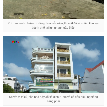
Khi mực nước biển chỉ dâng 1cm mỗi năm, thì mặt đất ở nhiều khu vực
thành phố lại lún nhanh gấp 5 lần
So với vị trí cũ, căn nhà này đã xê dịch 21cm và có dấu hiệu nghiêng
sang phải