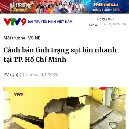
Hồ Chí Minh
ĐÀI TRUYỀN HÌNH VIỆT NAM
Chủ Nhật, 9/8/2026
33° C
Môi trường
V9 NÈ
Cảnh báo tình trạng sụt lún nhanh
tại TP. Hồ Chí Minh
PV (t/h)
Thứ Ba, 4/11/2025