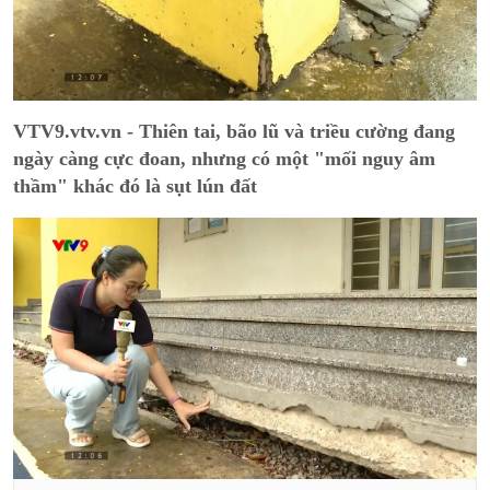
VTV9.vtv.vn - Thiên tai, bão lũ và triều cường đang
ngày càng cực đoan, nhưng có một "mối nguy âm
thầm" khác đó là sụt lún đất