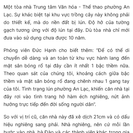
Một tòa nhà Trung tâm Văn hóa - Thể thao phường An
Lạc. Sự khác biệt tại khu vực trồng cây này không phải
do thiết kế, mà do nền đất bị lún. Độ hở của tường
gạch tương ứng với độ lún tại đây. Dù tòa nhà chỉ mới
đưa vào sử dụng chưa được 10 năm.
Phóng viên Đức Hạnh cho biết thêm: “Để có thể di
chuyển dễ dàng và an toàn từ khu vực hành lang đến
mặt sân bóng rổ tại đây cần ít nhất 1 bậc thềm nữa.
Theo quan sát của chúng tôi, khoảng cách giữa bậc
thềm và mặt sân bóng rổ đang chênh nhau 1 gang tay
của tôi. Tình trạng lún phường An Lạc, khiến căn nhà tại
đây rơi vào tình trang hở hàm éch nghiêng, nứt ảnh
hưởng trực tiếp đến đời sống người dân”.
So với vị trí cũ, căn nhà này đã xê dịch 21cm và có dấu
hiệu nghiêng sang phải. Nhà nghiêng, nên cứ mỗi lần
bước vào nhà, bà Đào và các thành viên khác trong gia