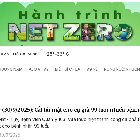
/2026
Hồ Chí Minh
25°
-
33° C
PHƯƠNG NAM
ALO VTV9
BIẾT GÌ CHƯA
V9 NÈ
RONG RUỔI PHƯƠ
 (30/9/2025): Cắt túi mật cho cụ già 99 tuổi nhiều bện
ật - Tụy, Bệnh viện Quân y 103, vừa thực hiện thành công ca phẫu 
ật cho bệnh nhân 99 tuổi.
30/9/2025