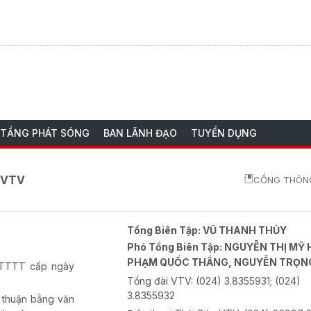
 TẦNG PHÁT SÓNG
BAN LÃNH ĐẠO
TUYỂN DỤNG
o VTV
CỔNG THÔNG
Tổng Biên Tập:
VŨ THANH THỦY
Phó Tổng Biên Tập:
NGUYỄN THỊ MỸ 
PHẠM QUỐC THẮNG, NGUYỄN TRỌN
-BTTTT cấp ngày
Tổng đài VTV:
(024) 3.8355931; (024)
3.8355932
 thuận bằng văn