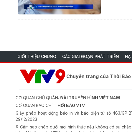
GIỚI THIỆU CHUNG
CÁC GIAI ĐOẠN PHÁT TRIỂN
HẠ
Chuyên trang của Thời Bá
CƠ QUAN CHỦ QUẢN:
ĐÀI TRUYỀN HÌNH VIỆT NAM
CƠ QUAN BÁO CHÍ:
THỜI BÁO VTV
Giấy phép hoạt động báo in và báo điện tử số 483/GP
29/12/2023
® Cấm sao chép dưới mọi hình thức nếu không có sự chấp