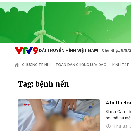
ĐÀI TRUYỀN HÌNH VIỆT NAM
Chủ Nhật, 9/8
CHƯƠNG TRÌNH
TOÀN DÂN CHỐNG LỪA ĐẢO
KINH TẾ 
Tag: bệnh nền
Alo Doctor
Khoa Gan - M
soi cắt túi m
Thứ Ba, 