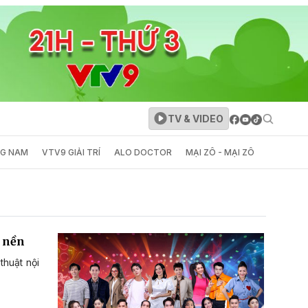
TV & VIDEO
NG NAM
VTV9 GIẢI TRÍ
ALO DOCTOR
MẠI ZÔ - MẠI ZÔ
h nền
thuật nội