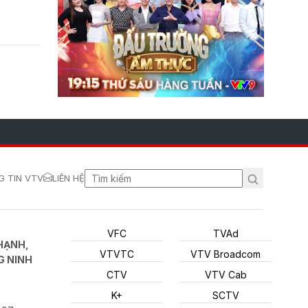
 TIN VTV
LIÊN HỆ
VFC
TVAd
HẠNH,
VTVTC
VTV Broadcom
G NINH
CTV
VTV Cab
K+
SCTV