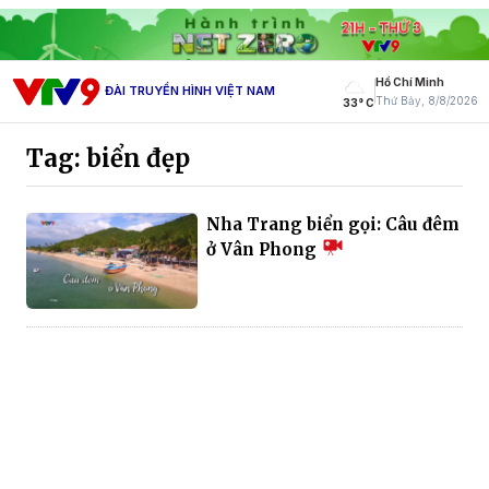
Hồ Chí Minh
ĐÀI TRUYỀN HÌNH VIỆT NAM
Thứ Bảy, 8/8/2026
33° C
Tag: biển đẹp
Nha Trang biển gọi: Câu đêm
ở Vân Phong