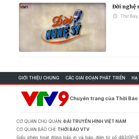
Đời nghệ 
Thứ Bảy,
GIỚI THIỆU CHUNG
CÁC GIAI ĐOẠN PHÁT TRIỂN
HẠ
Chuyên trang của Thời Bá
CƠ QUAN CHỦ QUẢN:
ĐÀI TRUYỀN HÌNH VIỆT NAM
CƠ QUAN BÁO CHÍ:
THỜI BÁO VTV
Giấy phép hoạt động báo in và báo điện tử số 483/GP