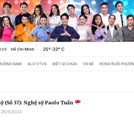
2026
Hồ Chí Minh
25°
-
33° C
PHƯƠNG NAM
ALO VTV9
BIẾT GÌ CHƯA
V9 NÈ
RONG RUỔI PHƯƠ
sỹ (Số 37): Nghệ sỹ Paolo Tuấn
 28/9/2024