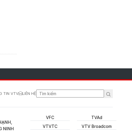
 TIN VTV
LIÊN HỆ
VFC
TVAd
HẠNH,
VTVTC
VTV Broadcom
G NINH