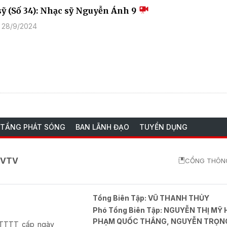
sỹ (Số 34): Nhạc sỹ Nguyễn Ánh 9
 28/9/2024
 TẦNG PHÁT SÓNG
BAN LÃNH ĐẠO
TUYỂN DỤNG
o VTV
CỔNG THÔNG
Tổng Biên Tập:
VŨ THANH THỦY
Phó Tổng Biên Tập:
NGUYỄN THỊ MỸ 
PHẠM QUỐC THẮNG, NGUYỄN TRỌN
-BTTTT cấp ngày