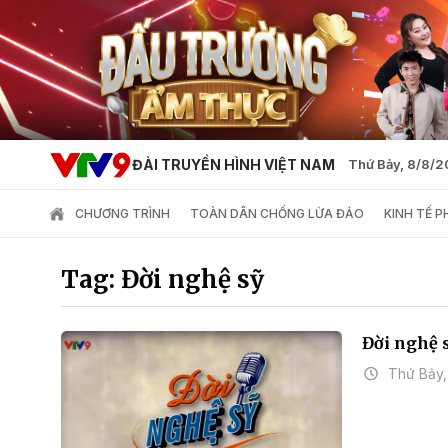
ĐÀI TRUYỀN HÌNH VIỆT NAM
Thứ Bảy, 8/8/
CHƯƠNG TRÌNH
TOÀN DÂN CHỐNG LỪA ĐẢO
KINH TẾ 
Tag: Đời nghệ sỹ
Đời nghệ 
Thứ Bảy,