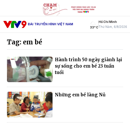
Hồ Chí Minh
ĐÀI TRUYỀN HÌNH VIỆT NAM
Thứ Năm, 6/8/2026
33° C
Tag: em bé
Hành trình 50 ngày giành lại
sự sống cho em bé 23 tuần
tuổi
Những em bé làng Nủ