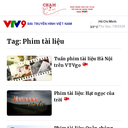
Hồ Chí Minh
ĐÀI TRUYỀN HÌNH VIỆT NAM
Thứ Sáu, 7/8/2026
33° C
Tag: Phim tài liệu
Tuần phim tài liệu Hà Nội
trên VTVgo
Phim tài liệu: Hạt ngọc của
trời