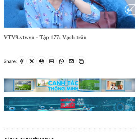
Current
0:15
/
Duration
0:54
VTV9.vtv.vn - Tập 177: Vạch trần
Time
Share: