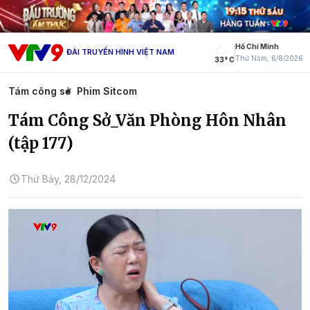
Hồ Chí Minh
ĐÀI TRUYỀN HÌNH VIỆT NAM
Thứ Năm, 6/8/2026
33° C
Tám công sở
Phim Sitcom
Tám Công Sở_Văn Phòng Hôn Nhân
(tập 177)
Thứ Bảy, 28/12/2024