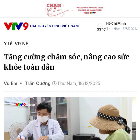
Hồ Chí Minh
ĐÀI TRUYỀN HÌNH VIỆT NAM
Thứ Năm, 6/8/2026
33° C
Y tế
V9 NÈ
Tăng cường chăm sóc, nâng cao sức
khỏe toàn dân
Vũ Em
Trần Cường
Thứ Năm, 18/12/2025