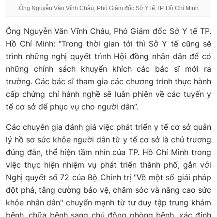
Ông Nguyễn Văn Vĩnh Châu, Phó Giám đốc Sở Y tế TP. Hồ Chí Minh
Ông Nguyễn Văn Vĩnh Châu, Phó Giám đốc Sở Y tế TP.
Hồ Chí Minh: “Trong thời gian tới thì Sở Y tế cũng sẽ
trình những nghị quyết trình Hội đồng nhân dân để có
những chính sách khuyến khích các bác sĩ mới ra
trường. Các bác sĩ tham gia các chương trình thực hành
cấp chứng chỉ hành nghề sẽ luân phiên về các tuyến y
tế cơ sở để phục vụ cho người dân”.
Các chuyên gia đánh giá việc phát triển y tế cơ sở quản
lý hồ sơ sức khỏe người dân từ y tế cơ sở là chủ trương
đúng đắn, thể hiện tầm nhìn của TP. Hồ Chí Minh trong
việc thực hiện nhiệm vụ phát triển thành phố, gắn với
Nghị quyết số 72 của Bộ Chính trị "Về một số giải pháp
đột phá, tăng cường bảo vệ, chăm sóc và nâng cao sức
khỏe nhân dân" chuyển mạnh từ tư duy tập trung khám
bệnh, chữa bệnh sang chủ động phòng bệnh, xác định