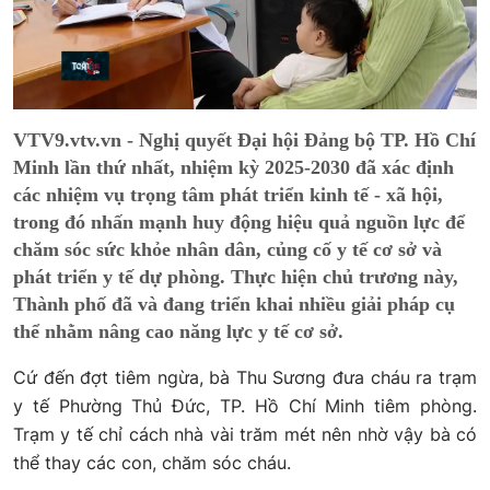
VTV9.vtv.vn - Nghị quyết Đại hội Đảng bộ TP. Hồ Chí
Minh lần thứ nhất, nhiệm kỳ 2025-2030 đã xác định
các nhiệm vụ trọng tâm phát triển kinh tế - xã hội,
trong đó nhấn mạnh huy động hiệu quả nguồn lực để
chăm sóc sức khỏe nhân dân, củng cố y tế cơ sở và
phát triển y tế dự phòng. Thực hiện chủ trương này,
Thành phố đã và đang triển khai nhiều giải pháp cụ
thể nhằm nâng cao năng lực y tế cơ sở.
Cứ đến đợt tiêm ngừa, bà Thu Sương đưa cháu ra trạm
y tế Phường Thủ Đức, TP. Hồ Chí Minh tiêm phòng.
Trạm y tế chỉ cách nhà vài trăm mét nên nhờ vậy bà có
thể thay các con, chăm sóc cháu.