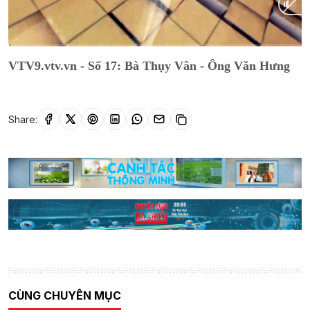
Current
0:01
/
Duration
17:08
VTV9.vtv.vn - Số 17: Bà Thụy Vân - Ông Văn Hưng
Time
Share:
CÙNG CHUYÊN MỤC