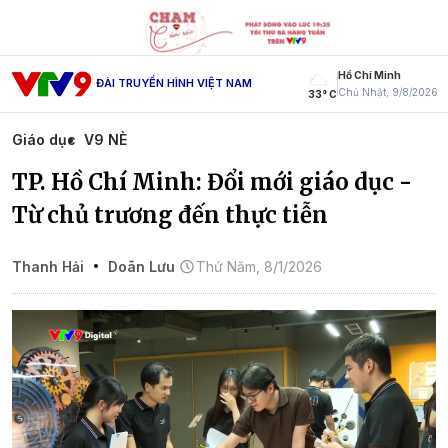
Hồ Chí Minh
ĐÀI TRUYỀN HÌNH VIỆT NAM
Chủ Nhật, 9/8/2026
33° C
Giáo dục
V9 NÈ
TP. Hồ Chí Minh: Đổi mới giáo dục -
Từ chủ trương đến thực tiễn
Thanh Hải
Doãn Lưu
Thứ Năm, 8/1/2026