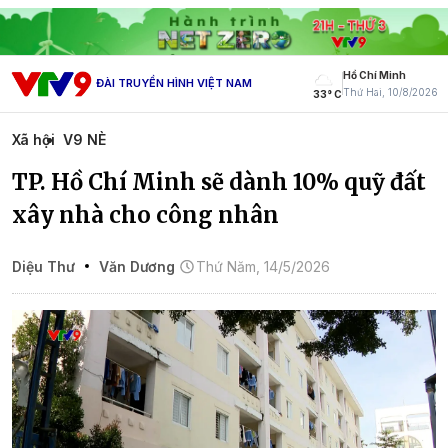
Hồ Chí Minh
ĐÀI TRUYỀN HÌNH VIỆT NAM
Thứ Hai, 10/8/2026
33° C
Xã hội
V9 NÈ
TP. Hồ Chí Minh sẽ dành 10% quỹ đất
xây nhà cho công nhân
Diệu Thư
Văn Dương
Thứ Năm, 14/5/2026