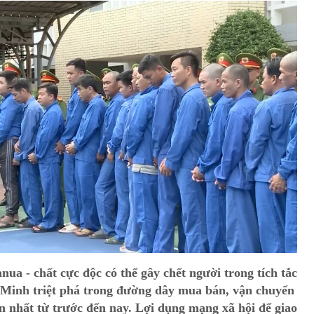
ua - chất cực độc có thể gây chết người trong tích tắc
 Minh triệt phá trong đường dây mua bán, vận chuyển
ớn nhất từ trước đến nay. Lợi dụng mạng xã hội để giao