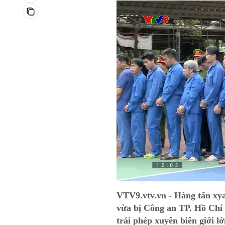
VTV9.vtv.vn - Hàng tấn xyan
vừa bị Công an TP. Hồ Chí
trái phép xuyên biên giới l