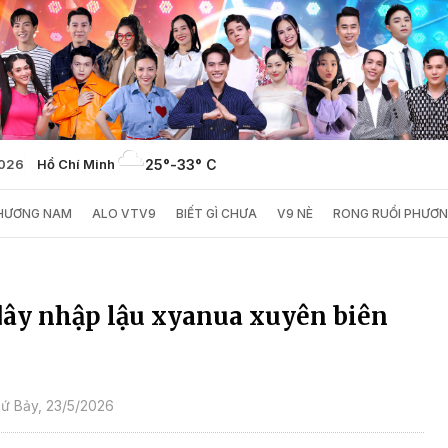
2026
Hồ Chí Minh
25°
-
33° C
PHƯƠNG NAM
ALO VTV9
BIẾT GÌ CHƯA
V9 NÈ
RONG RUỔI PHƯƠ
dây nhập lậu xyanua xuyên biên
ứ Bảy, 23/5/2026