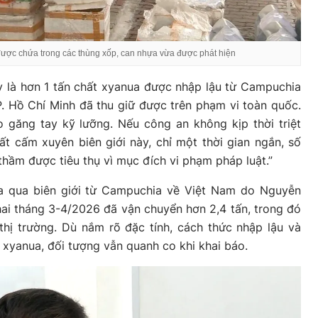
ược chứa trong các thùng xốp, can nhựa vừa được phát hiện
 là hơn 1 tấn chất xyanua được nhập lậu từ Campuchia
 Hồ Chí Minh đã thu giữ được trên phạm vi toàn quốc.
 găng tay kỹ lưỡng. Nếu công an không kịp thời triệt
 cấm xuyên biên giới này, chỉ một thời gian ngắn, số
hầm được tiêu thụ vì mục đích vi phạm pháp luật.”
 qua biên giới từ Campuchia về Việt Nam do Nguyễn
ai tháng 3-4/2026 đã vận chuyển hơn 2,4 tấn, trong đó
 thị trường. Dù nắm rõ đặc tính, cách thức nhập lậu và
xyanua, đối tượng vẫn quanh co khi khai báo.