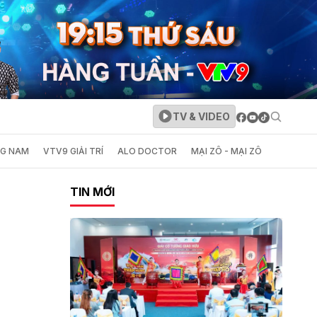
TV & VIDEO
NG NAM
VTV9 GIẢI TRÍ
ALO DOCTOR
MẠI ZÔ - MẠI ZÔ
TIN MỚI