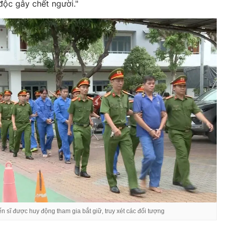
độc gây chết người."
n sĩ được huy động tham gia bắt giữ, truy xét các đối tượng