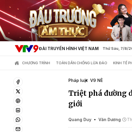
ĐÀI TRUYỀN HÌNH VIỆT NAM
Thứ Sáu, 7/8/
CHƯƠNG TRÌNH
TOÀN DÂN CHỐNG LỪA ĐẢO
KINH TẾ 
Pháp luật
V9 NÈ
Triệt phá đường 
giới
Quang Duy
Văn Dương
Th