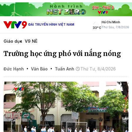
Hồ Chí Minh
ĐÀI TRUYỀN HÌNH VIỆT NAM
Thứ Sáu, 7/8/2026
33° C
Giáo dục
V9 NÈ
Trường học ứng phó với nắng nóng
Đức Hạnh
Văn Bảo
Tuấn Anh
Thứ Tư, 8/4/2026