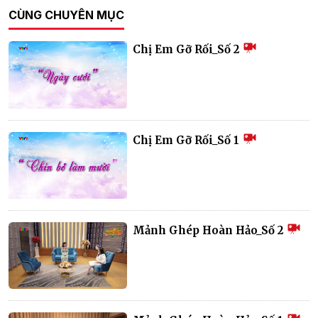
CÙNG CHUYÊN MỤC
Chị Em Gỡ Rối_Số 2
Chị Em Gỡ Rối_Số 1
Mảnh Ghép Hoàn Hảo_Số 2