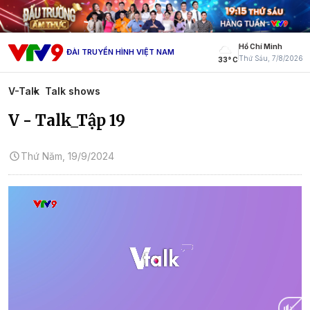
Hồ Chí Minh
ĐÀI TRUYỀN HÌNH VIỆT NAM
Thứ Sáu, 7/8/2026
33° C
V-Talk
Talk shows
V - Talk_Tập 19
Thứ Năm, 19/9/2024