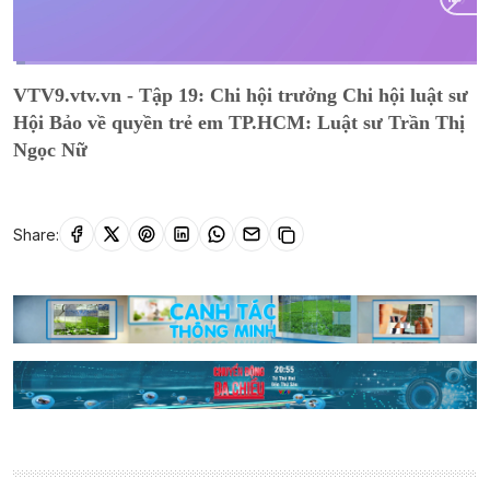
Current
0:11
/
Duration
25:55
VTV9.vtv.vn - Tập 19: Chi hội trưởng Chi hội luật sư
Time
Hội Bảo về quyền trẻ em TP.HCM: Luật sư Trần Thị
Ngọc Nữ
Share: