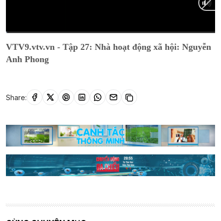
Current
0:02
/
Duration
27:22
VTV9.vtv.vn - Tập 27: Nhà hoạt động xã hội: Nguyễn
Time
Anh Phong
Share: