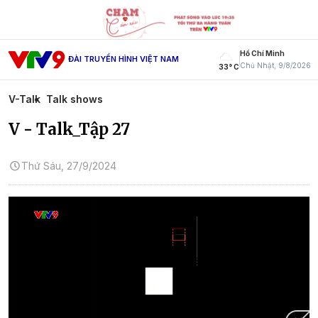
Hồ Chí Minh
ĐÀI TRUYỀN HÌNH VIỆT NAM
Chủ Nhật, 9/8/2026
33° C
V-Talk
Talk shows
V - Talk_Tập 27
Thứ Sáu, 27/9/2024