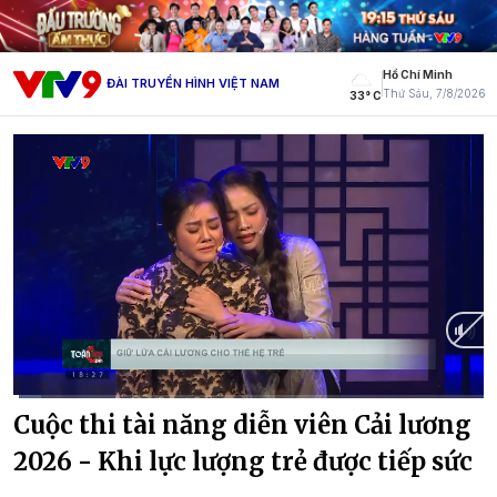
Hồ Chí Minh
ĐÀI TRUYỀN HÌNH VIỆT NAM
Thứ Sáu, 7/8/2026
33° C
Current
0:02
/
Duration
2:16
Cuộc thi tài năng diễn viên Cải lương
Time
2026 - Khi lực lượng trẻ được tiếp sức