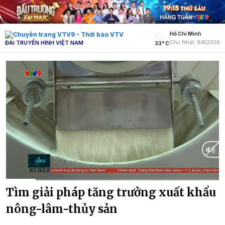
Hồ Chí Minh
ĐÀI TRUYỀN HÌNH VIỆT NAM
Chủ Nhật, 9/8/2026
33° C
Current
0:17
/
Duration
2:02
Tìm giải pháp tăng trưởng xuất khẩu
Time
nông-lâm-thủy sản