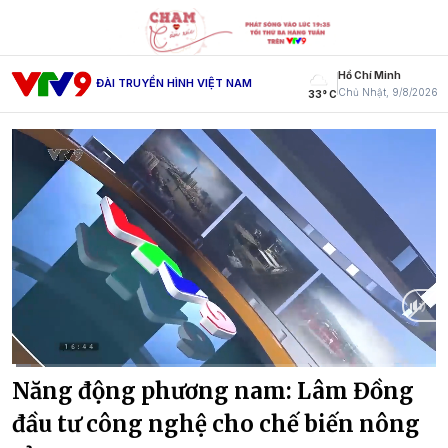
Hồ Chí Minh
ĐÀI TRUYỀN HÌNH VIỆT NAM
Chủ Nhật, 9/8/2026
33° C
Current
0:09
/
Duration
14:59
Năng động phương nam: Lâm Đồng
Time
đầu tư công nghệ cho chế biến nông