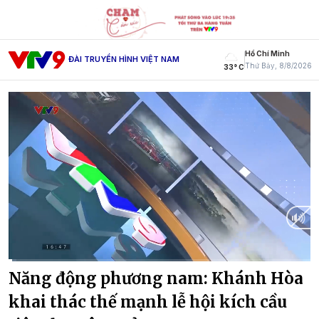
Hồ Chí Minh
ĐÀI TRUYỀN HÌNH VIỆT NAM
Thứ Bảy, 8/8/2026
33° C
Current
0:11
/
Duration
14:02
Năng động phương nam: Khánh Hòa
Time
khai thác thế mạnh lễ hội kích cầu