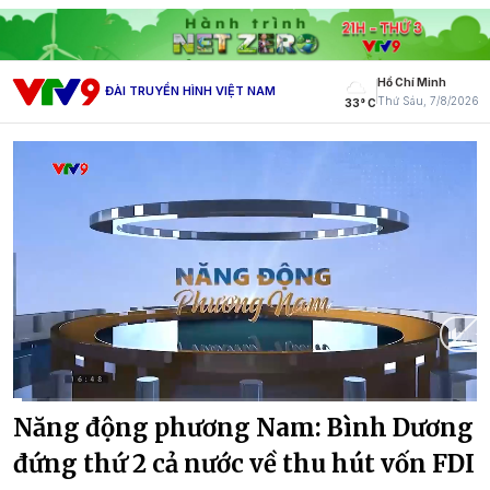
Hồ Chí Minh
ĐÀI TRUYỀN HÌNH VIỆT NAM
Thứ Sáu, 7/8/2026
33° C
Current
0:16
/
Duration
14:49
Năng động phương Nam: Bình Dương
Time
đứng thứ 2 cả nước về thu hút vốn FDI