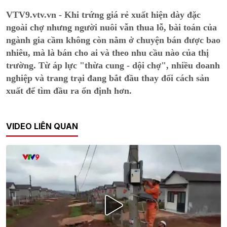
VTV9.vtv.vn - Khi trứng giá rẻ xuất hiện dày đặc
ngoài chợ nhưng người nuôi vẫn thua lỗ, bài toán của
ngành gia cầm không còn nằm ở chuyện bán được bao
nhiêu, mà là bán cho ai và theo nhu cầu nào của thị
trường. Từ áp lực "thừa cung - dội chợ", nhiều doanh
nghiệp và trang trại đang bắt đầu thay đổi cách sản
xuất để tìm đầu ra ổn định hơn.
VIDEO LIÊN QUAN