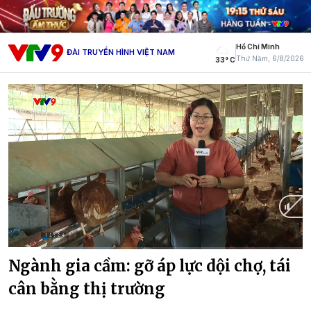
Hồ Chí Minh
ĐÀI TRUYỀN HÌNH VIỆT NAM
Thứ Năm, 6/8/2026
33° C
Current
0:14
/
Duration
2:02
Ngành gia cầm: gỡ áp lực dội chợ, tái
Time
cân bằng thị trường