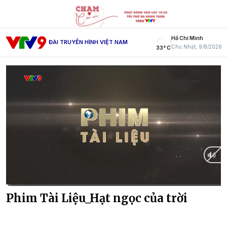
Hồ Chí Minh
ĐÀI TRUYỀN HÌNH VIỆT NAM
Chủ Nhật, 9/8/2026
33° C
Current
0:16
/
Duration
28:24
Phim Tài Liệu_Hạt ngọc của trời
Time