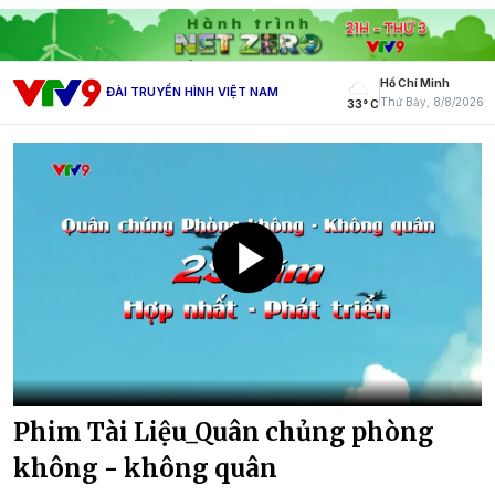
Hồ Chí Minh
ĐÀI TRUYỀN HÌNH VIỆT NAM
Thứ Bảy, 8/8/2026
33° C
Phim Tài Liệu_Quân chủng phòng
không - không quân