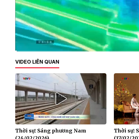
Current
0:15
/
Duration
28:41
VIDEO LIÊN QUAN
Time
Thời sự: Sáng phương Nam
Thời sự:
(24/02/2026)
(17/02/20