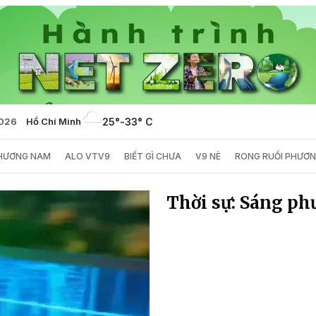
2026
Hồ Chí Minh
25°
-
33° C
PHƯƠNG NAM
ALO VTV9
BIẾT GÌ CHƯA
V9 NÈ
RONG RUỔI PHƯƠ
Thời sự: Sáng p