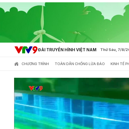
ĐÀI TRUYỀN HÌNH VIỆT NAM
Thứ Sáu, 7/8/
CHƯƠNG TRÌNH
TOÀN DÂN CHỐNG LỪA ĐẢO
KINH TẾ 