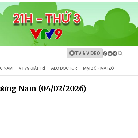
TV & VIDEO
NG NAM
VTV9 GIẢI TRÍ
ALO DOCTOR
MẠI ZÔ - MẠI ZÔ
hương Nam (04/02/2026)