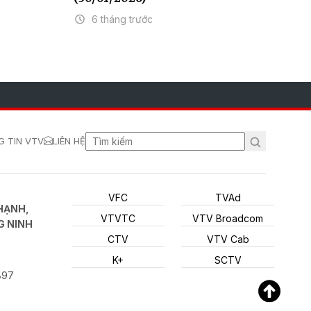
6 tháng trước
 TIN VTV
LIÊN HỆ
VFC
TVAd
HẠNH,
VTVTC
VTV Broadcom
G NINH
CTV
VTV Cab
K+
SCTV
897