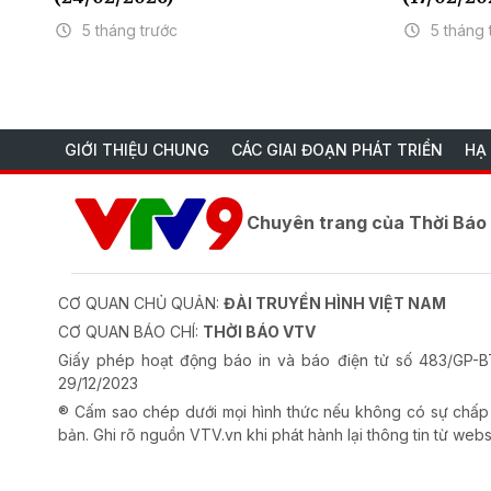
5 tháng trước
5 tháng 
GIỚI THIỆU CHUNG
CÁC GIAI ĐOẠN PHÁT TRIỂN
HẠ
Chuyên trang của Thời Bá
CƠ QUAN CHỦ QUẢN:
ĐÀI TRUYỀN HÌNH VIỆT NAM
CƠ QUAN BÁO CHÍ:
THỜI BÁO VTV
Giấy phép hoạt động báo in và báo điện tử số 483/GP
29/12/2023
® Cấm sao chép dưới mọi hình thức nếu không có sự chấp
bản. Ghi rõ nguồn VTV.vn khi phát hành lại thông tin từ webs