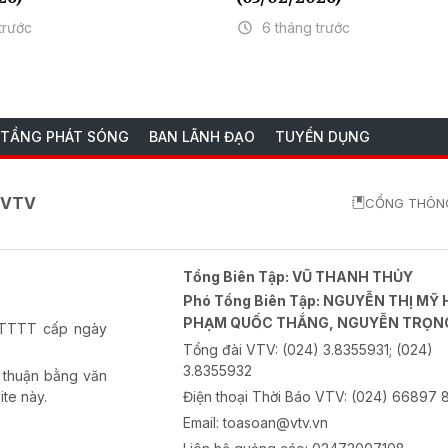
trước
6 tháng trước
 TẦNG PHÁT SÓNG
BAN LÃNH ĐẠO
TUYỂN DỤNG
o VTV
CỔNG THÔNG
Tổng Biên Tập:
VŨ THANH THỦY
Phó Tổng Biên Tập:
NGUYỄN THỊ MỸ 
PHẠM QUỐC THẮNG, NGUYỄN TRỌN
-BTTTT cấp ngày
Tổng đài VTV:
(024) 3.8355931; (024)
3.8355932
 thuận bằng văn
ite này.
Điện thoại Thời Báo VTV:
(024) 66897 
Email:
toasoan@vtv.vn