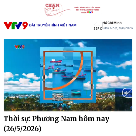
Hồ Chí Minh
ĐÀI TRUYỀN HÌNH VIỆT NAM
Chủ Nhật, 9/8/2026
33° C
Current
0:01
/
Duration
28:49
Thời sự: Phương Nam hôm nay
Time
(26/5/2026)