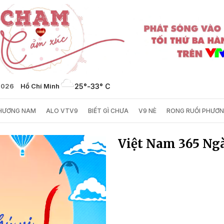
2026
Hồ Chí Minh
25°
-
33° C
PHƯƠNG NAM
ALO VTV9
BIẾT GÌ CHƯA
V9 NÈ
RONG RUỔI PHƯƠ
Việt Nam 365 Ngà