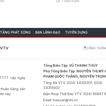
ước
1 năm trước
 TẦNG PHÁT SÓNG
BAN LÃNH ĐẠO
TUYỂN DỤNG
o VTV
CỔNG THÔNG
Tổng Biên Tập:
VŨ THANH THỦY
Phó Tổng Biên Tập:
NGUYỄN THỊ MỸ 
PHẠM QUỐC THẮNG, NGUYỄN TRỌN
-BTTTT cấp ngày
Tổng đài VTV:
(024) 3.8355931; (024)
3.8355932
 thuận bằng văn
ite này.
Điện thoại Thời Báo VTV:
(024) 66897 
Email:
toasoan@vtv.vn