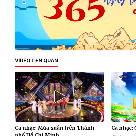
Current
0:11
/
Duration
14:53
VIDEO LIÊN QUAN
Time
Ca nhạc: Mùa xuân trên Thành
Ca nhạc:
phố Hồ Chí Minh