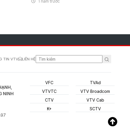
1 năm trước
 TIN VTV
LIÊN HỆ
VFC
TVAd
HẠNH,
VTVTC
VTV Broadcom
G NINH
CTV
VTV Cab
K+
SCTV
897