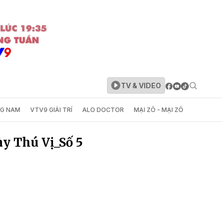
TV & VIDEO
NG NAM
VTV9 GIẢI TRÍ
ALO DOCTOR
MẠI ZÔ - MẠI ZÔ
y Thú Vị_Số 5