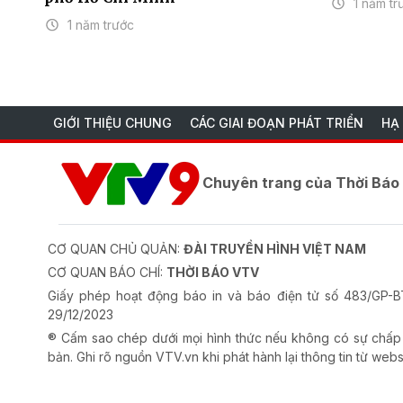
1 năm tr
1 năm trước
GIỚI THIỆU CHUNG
CÁC GIAI ĐOẠN PHÁT TRIỂN
HẠ
Chuyên trang của Thời Bá
CƠ QUAN CHỦ QUẢN:
ĐÀI TRUYỀN HÌNH VIỆT NAM
CƠ QUAN BÁO CHÍ:
THỜI BÁO VTV
Giấy phép hoạt động báo in và báo điện tử số 483/GP
29/12/2023
® Cấm sao chép dưới mọi hình thức nếu không có sự chấp
bản. Ghi rõ nguồn VTV.vn khi phát hành lại thông tin từ webs