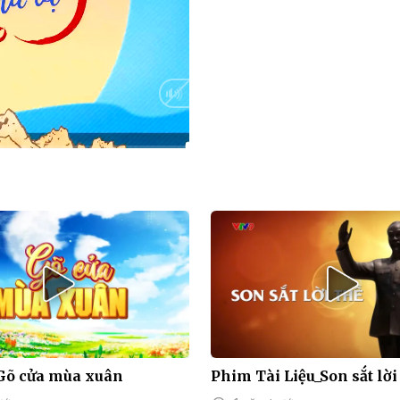
HD
Auto
 Gõ cửa mùa xuân
Phim Tài Liệu_Son sắt lời