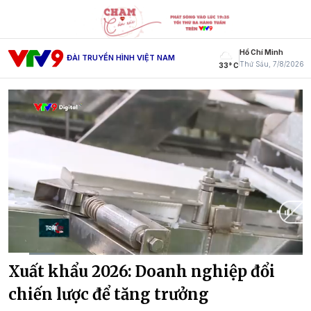
Hồ Chí Minh
ĐÀI TRUYỀN HÌNH VIỆT NAM
Thứ Sáu, 7/8/2026
33° C
Current
0:08
/
Duration
1:54
Xuất khẩu 2026: Doanh nghiệp đổi
Time
chiến lược để tăng trưởng