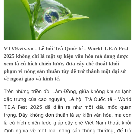
VTV9.vtv.vn - Lễ hội Trà Quốc tế - World T.E.A Fest
2025 không chỉ là một sự kiện văn hóa mà đang được
xem là cú hích chiến lược, đưa cây chè thoát khỏi
phạm vi nông sản thuần túy để trở thành một đại sứ
về ngoại giao và kinh tế.
Trên những triền đồi Lâm Đồng, giữa không khí se lạnh
đặc trưng của cao nguyên, Lễ hội Trà Quốc tế - World
T.E.A Fest 2025 đã diễn ra như một dấu mốc quan
trọng. Đây không đơn thuần là sự kiện văn hóa, mà còn
là cú hích chiến lược giúp cây chè Việt Nam thoát khỏi
định nghĩa về một loại nông sản thông thường, để trở