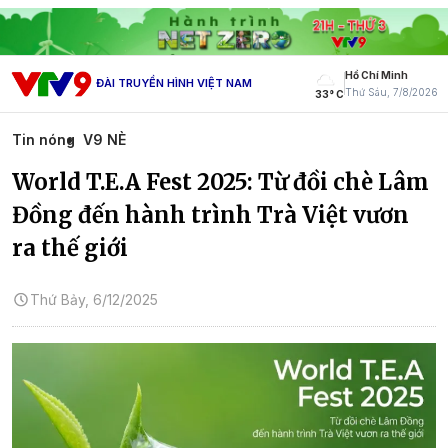
Hồ Chí Minh
ĐÀI TRUYỀN HÌNH VIỆT NAM
Thứ Sáu, 7/8/2026
33° C
Tin nóng
V9 NÈ
World T.E.A Fest 2025: Từ đồi chè Lâm
Đồng đến hành trình Trà Việt vươn
ra thế giới
Thứ Bảy, 6/12/2025