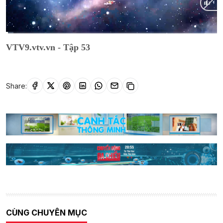
Current
0:11
/
Duration
18:30
VTV9.vtv.vn - Tập 53
Time
Share:
CÙNG CHUYÊN MỤC