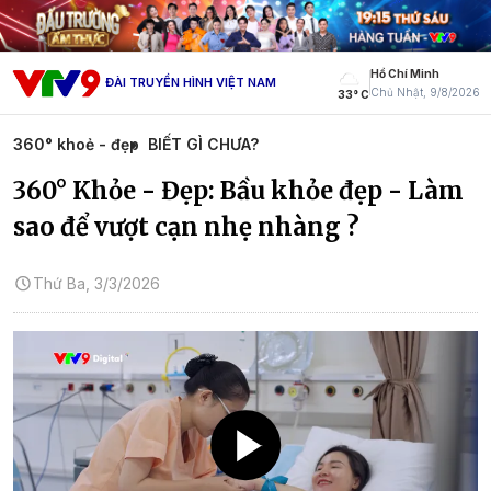
Hồ Chí Minh
ĐÀI TRUYỀN HÌNH VIỆT NAM
Chủ Nhật, 9/8/2026
33° C
360° khoẻ - đẹp
BIẾT GÌ CHƯA?
360° Khỏe - Đẹp: Bầu khỏe đẹp - Làm
sao để vượt cạn nhẹ nhàng ?
Thứ Ba, 3/3/2026