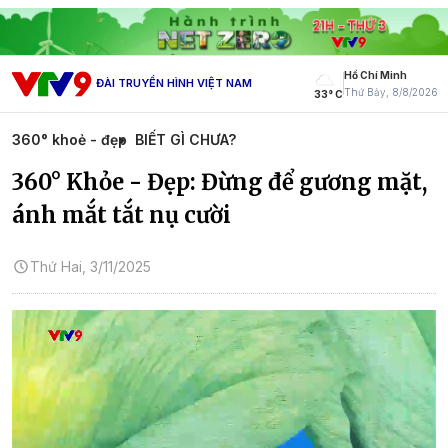
Hồ Chí Minh
ĐÀI TRUYỀN HÌNH VIỆT NAM
Thứ Bảy, 8/8/2026
33° C
360° khoẻ - đẹp
BIẾT GÌ CHƯA?
360° Khỏe - Đẹp: Đừng để gương mặt,
ánh mắt tắt nụ cười
Thứ Hai, 3/11/2025