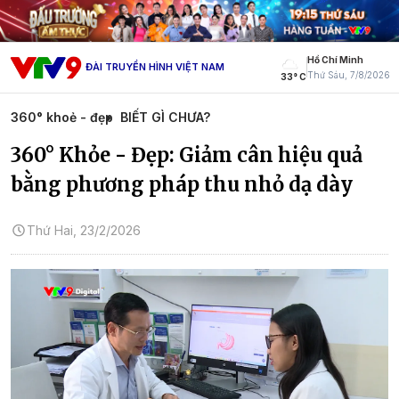
Hồ Chí Minh
ĐÀI TRUYỀN HÌNH VIỆT NAM
Thứ Sáu, 7/8/2026
33° C
360° khoẻ - đẹp
BIẾT GÌ CHƯA?
360° Khỏe - Đẹp: Giảm cân hiệu quả
bằng phương pháp thu nhỏ dạ dày
Thứ Hai, 23/2/2026