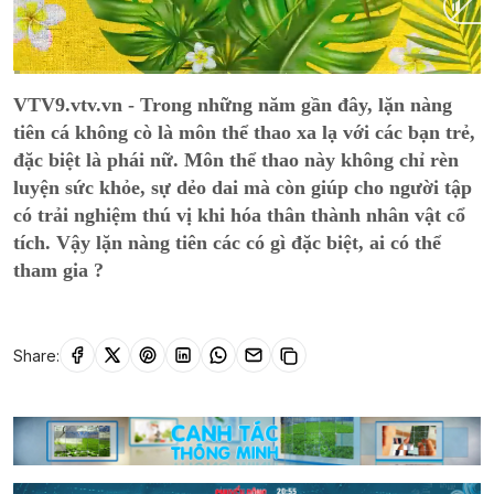
Current
0:01
/
Duration
14:49
VTV9.vtv.vn - Trong những năm gần đây, lặn nàng
Time
tiên cá không cò là môn thể thao xa lạ với các bạn trẻ,
đặc biệt là phái nữ. Môn thể thao này không chỉ rèn
luyện sức khỏe, sự dẻo dai mà còn giúp cho người tập
có trải nghiệm thú vị khi hóa thân thành nhân vật cổ
tích. Vậy lặn nàng tiên các có gì đặc biệt, ai có thể
tham gia ?
Share: