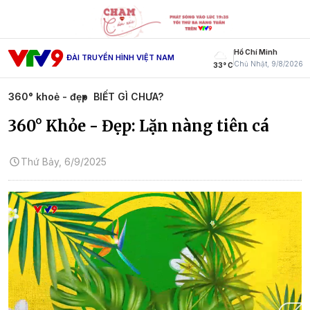
Hồ Chí Minh
ĐÀI TRUYỀN HÌNH VIỆT NAM
Chủ Nhật, 9/8/2026
33° C
360° khoẻ - đẹp
BIẾT GÌ CHƯA?
360° Khỏe - Đẹp: Lặn nàng tiên cá
Thứ Bảy, 6/9/2025