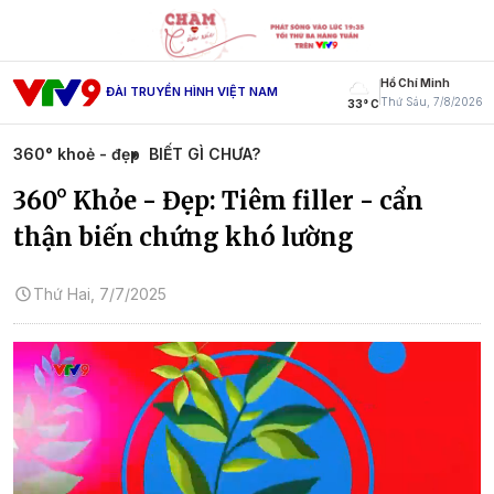
Hồ Chí Minh
ĐÀI TRUYỀN HÌNH VIỆT NAM
Thứ Sáu, 7/8/2026
33° C
360° khoẻ - đẹp
BIẾT GÌ CHƯA?
360° Khỏe - Đẹp: Tiêm filler - cẩn
thận biến chứng khó lường
Thứ Hai, 7/7/2025