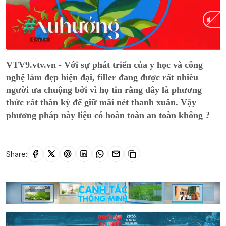
Current
0:02
/
Duration
14:53
VTV9.vtv.vn - Với sự phát triển của y học và công
Time
nghệ làm đẹp hiện đại, filler đang được rất nhiều
người ưa chuộng bởi vì họ tin rằng đây là phương
thức rất thần kỳ để giữ mãi nét thanh xuân. Vậy
phương pháp này liệu có hoàn toàn an toàn không ?
Share: