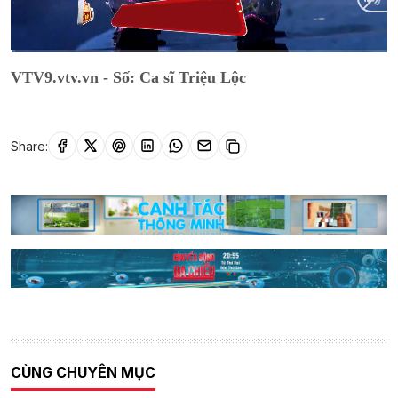
Current
0:11
/
Duration
1:01:55
VTV9.vtv.vn - Số: Ca sĩ Triệu Lộc
Time
Share:
CÙNG CHUYÊN MỤC