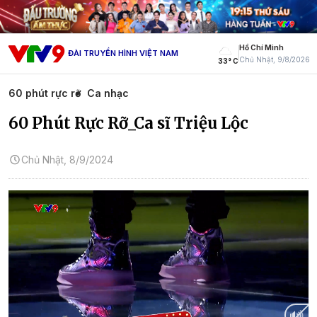
Hồ Chí Minh
ĐÀI TRUYỀN HÌNH VIỆT NAM
Chủ Nhật, 9/8/2026
33° C
60 phút rực rỡ
Ca nhạc
60 Phút Rực Rỡ_Ca sĩ Triệu Lộc
Chủ Nhật, 8/9/2024