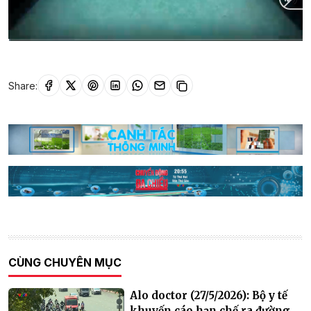
Current
0:02
/
Duration
27:08
Time
Share:
CÙNG CHUYÊN MỤC
Alo doctor (27/5/2026): Bộ y tế
khuyến cáo hạn chế ra đường