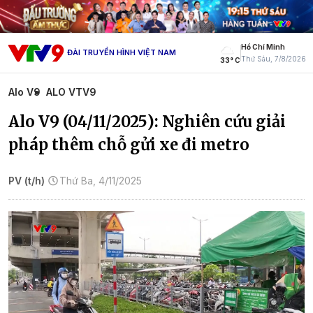
Hồ Chí Minh
ĐÀI TRUYỀN HÌNH VIỆT NAM
Thứ Sáu, 7/8/2026
33° C
Alo V9
ALO VTV9
Alo V9 (04/11/2025): Nghiên cứu giải
pháp thêm chỗ gửi xe đi metro
PV (t/h)
Thứ Ba, 4/11/2025