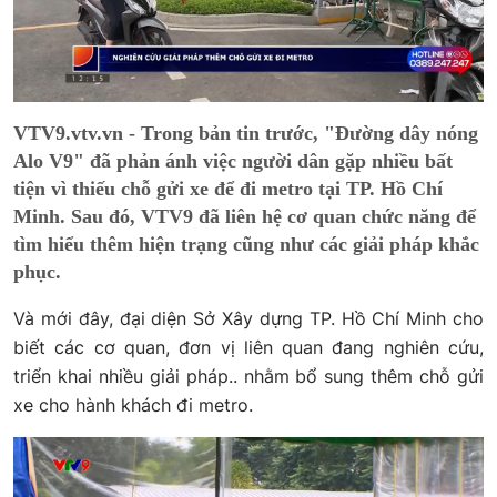
VTV9.vtv.vn - Trong bản tin trước, "Đường dây nóng
Alo V9" đã phản ánh việc người dân gặp nhiều bất
tiện vì thiếu chỗ gửi xe để đi metro tại TP. Hồ Chí
Minh. Sau đó, VTV9 đã liên hệ cơ quan chức năng để
tìm hiểu thêm hiện trạng cũng như các giải pháp khắc
phục.
Và mới đây, đại diện Sở Xây dựng TP. Hồ Chí Minh cho
biết các cơ quan, đơn vị liên quan đang nghiên cứu,
triển khai nhiều giải pháp.. nhằm bổ sung thêm chỗ gửi
xe cho hành khách đi metro.