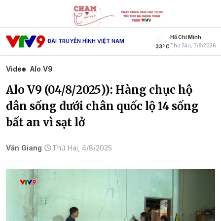
Hồ Chí Minh
ĐÀI TRUYỀN HÌNH VIỆT NAM
Thứ Sáu, 7/8/2026
33° C
Video
Alo V9
Alo V9 (04/8/2025)): Hàng chục hộ
dân sống dưới chân quốc lộ 14 sống
bất an vì sạt lở
Văn Giang
Thứ Hai, 4/8/2025