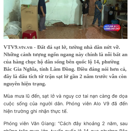
VTV9.vtv.vn - Đất đá sạt lở, tường nhà dân nứt vỡ.
Những cảnh tượng ngổn ngang này chính là nỗi bất an
của hàng chục hộ dân sống bên quốc lộ 14, phường
Bắc Gia Nghĩa, tỉnh Lâm Đồng. Điều đáng nói hơn cả,
đây là dấu tích từ trận sạt lở gần 2 năm trước vẫn còn
nguyên hiện trạng.
Mùa mưa lũ đến, sạt lở và nguy cơ tai nạn càng đe dọa
cuộc sống của người dân. Phóng viên Alo V9 đã đến
hiện trường ghi nhận thực tế.
Phóng viên Văn Giang: “Cách đây khoảng 2 năm, sau