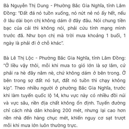
Bà Nguyễn Thị Dung - Phường Bắc Gia Nghĩa, tỉnh Lâm
Đồng: “Đất đá nó tuồn xuống, nó nứt nẻ nó ấy hết, nếu
ở lâu dài bọn chị không dám ở đây đâu. Nói chung tiền
bạc của cải thì không nói, phải cứu tính mạng mình
trước đã. Như bọn chị mà trời mưa khoảng 1 buổi, 1
ngày là phải đi ở chỗ khác”.
Bà Lê Thị Lộc - Phường Bắc Gia Nghĩa, tỉnh Lâm Đồng:
“Ở liều vậy thôi, mỗi khi mưa to gió lớn là sợ lắm, cứ
phải ra hè đây nằm nè, chứ không dám ở bên trong. Ở
bên trong sợ đất nó tụt, đất nó tuồn thì chạy không
kip”. Theo nhiều người ở phường Bắc Gia Nghĩa, trước
khi làm tuyến quốc lộ 14, khu vực này có nhiều đồi núi
và vực sâu, nền địa chất không ổn định. Tuyến đường
chỉ cách nhà dân khoảng 200 mét, nhưng lại cao hơn
nền nhà đến hàng chục mét, khiến nguy cơ sạt trượt
mỗi khi mưa lớn luôn thường trực.