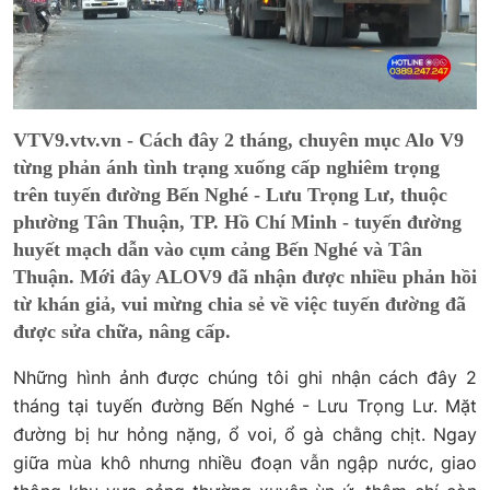
VTV9.vtv.vn - Cách đây 2 tháng, chuyên mục Alo V9
từng phản ánh tình trạng xuống cấp nghiêm trọng
trên tuyến đường Bến Nghé - Lưu Trọng Lư, thuộc
phường Tân Thuận, TP. Hồ Chí Minh - tuyến đường
huyết mạch dẫn vào cụm cảng Bến Nghé và Tân
Thuận. Mới đây ALOV9 đã nhận được nhiều phản hồi
từ khán giả, vui mừng chia sẻ về việc tuyến đường đã
được sửa chữa, nâng cấp.
Những hình ảnh được chúng tôi ghi nhận cách đây 2
tháng tại tuyến đường Bến Nghé - Lưu Trọng Lư. Mặt
đường bị hư hỏng nặng, ổ voi, ổ gà chằng chịt. Ngay
giữa mùa khô nhưng nhiều đoạn vẫn ngập nước, giao