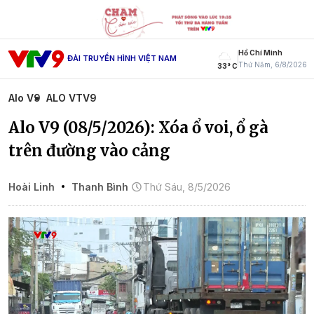
Hồ Chí Minh
ĐÀI TRUYỀN HÌNH VIỆT NAM
Thứ Năm, 6/8/2026
33° C
Alo V9
ALO VTV9
Alo V9 (08/5/2026): Xóa ổ voi, ổ gà
trên đường vào cảng
Hoài Linh
Thanh Bình
Thứ Sáu, 8/5/2026