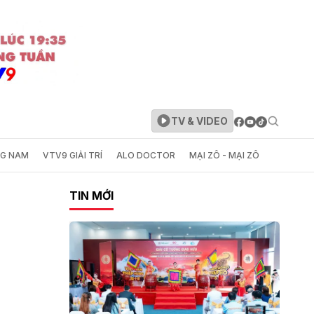
TV & VIDEO
NG NAM
VTV9 GIẢI TRÍ
ALO DOCTOR
MẠI ZÔ - MẠI ZÔ
TIN MỚI