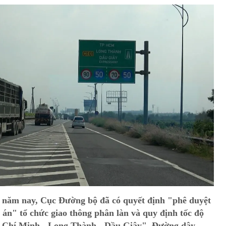
3 năm nay, Cục Đường bộ đã có quyết định "phê duyệt
 án" tổ chức giao thông phân làn và quy định tốc độ
ồ Chí Minh - Long Thành - Dầu Giây". Đường dây