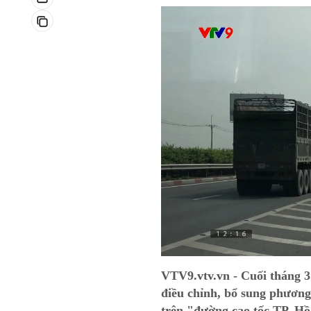
VTV9.vtv.vn - Cuối tháng 
điều chỉnh, bổ sung phương
trên "đường cao tốc TP. H