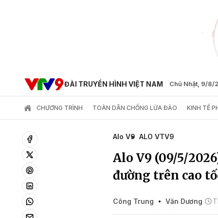
ĐÀI TRUYỀN HÌNH VIỆT NAM
Chủ Nhật, 9/8
CHƯƠNG TRÌNH
TOÀN DÂN CHỐNG LỪA ĐẢO
KINH TẾ 
Alo V9
ALO VTV9
Alo V9 (09/5/2026
đường trên cao tố
Công Trung
Văn Dương
T