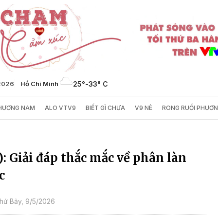
/2026
Hồ Chí Minh
25°
-
33° C
PHƯƠNG NAM
ALO VTV9
BIẾT GÌ CHƯA
V9 NÈ
RONG RUỔI PHƯƠ
): Giải đáp thắc mắc về phân làn
c
hứ Bảy, 9/5/2026