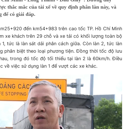
ợc thắc mắc của tài xế về quy định phân làn này, và
 để có giải đáp.
ừ km25+920 đến km54+983 trên cao tốc TP. Hồ Chí Minh
m xe khách trên 29 chỗ và xe tải có khối lượng toàn bộ
n 1, tức là làn sát dải phân cách giữa. Còn làn 2, tức làn
g phân biệt theo loại phương tiện. Đồng thời tốc độ lưu
hau, trong đó tốc độ tối thiểu tại làn 2 là 60km/h. Điều
c về việc sử dụng làn 1 để vượt các xe khác.