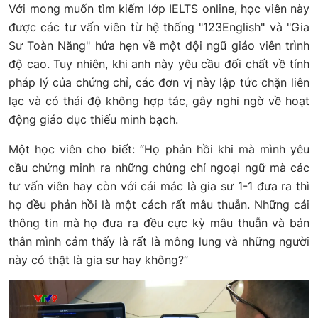
Với mong muốn tìm kiếm lớp IELTS online, học viên này
được các tư vấn viên từ hệ thống "123English" và "Gia
Sư Toàn Năng" hứa hẹn về một đội ngũ giáo viên trình
độ cao. Tuy nhiên, khi anh này yêu cầu đối chất về tính
pháp lý của chứng chỉ, các đơn vị này lập tức chặn liên
lạc và có thái độ không hợp tác, gây nghi ngờ về hoạt
động giáo dục thiếu minh bạch.
Một học viên cho biết: “Họ phản hồi khi mà mình yêu
cầu chứng minh ra những chứng chỉ ngoại ngữ mà các
tư vấn viên hay còn với cái mác là gia sư 1-1 đưa ra thì
họ đều phản hồi là một cách rất mâu thuẫn. Những cái
thông tin mà họ đưa ra đều cực kỳ mâu thuẫn và bản
thân mình cảm thấy là rất là mông lung và những người
này có thật là gia sư hay không?”