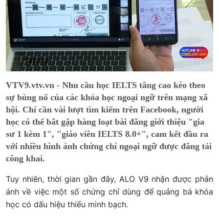
VTV9.vtv.vn - Nhu cầu học IELTS tăng cao kéo theo
sự bùng nổ của các khóa học ngoại ngữ trên mạng xã
hội. Chỉ cần vài lượt tìm kiếm trên Facebook, người
học có thể bắt gặp hàng loạt bài đăng giới thiệu "gia
sư 1 kèm 1", "giáo viên IELTS 8.0+", cam kết đầu ra
với nhiều hình ảnh chứng chỉ ngoại ngữ được đăng tải
công khai.
Tuy nhiên, thời gian gần đây, ALO V9 nhận được phản
ánh về việc một số chứng chỉ dùng để quảng bá khóa
học có dấu hiệu thiếu minh bạch.