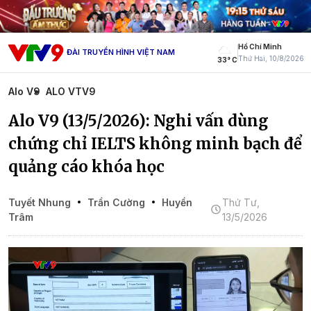
Hồ Chí Minh
ĐÀI TRUYỀN HÌNH VIỆT NAM
Thứ Hai, 10/8/2026
33° C
Alo V9
ALO VTV9
Alo V9 (13/5/2026): Nghi vấn dùng
chứng chỉ IELTS không minh bạch để
quảng cáo khóa học
Tuyết Nhung
Trần Cường
Huyền
Thứ Tư,
Trâm
13/5/2026