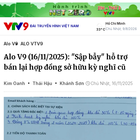
Hồ Chí Minh
ĐÀI TRUYỀN HÌNH VIỆT NAM
Chủ Nhật, 9/8/2026
33° C
Alo V9
ALO VTV9
Alo V9 (16/11/2025): "Sập bẫy" hỗ trợ
bán lại hợp đồng sở hữu kỳ nghĩ cũ
Kim Oanh
Thái Hậu
Khánh Sơn
Chủ Nhật, 16/11/2025