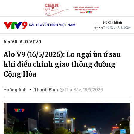
Hồ Chí Minh
ĐÀI TRUYỀN HÌNH VIỆT NAM
Thứ Sáu, 7/8/2026
33° C
Alo V9
ALO VTV9
Alo V9 (16/5/2026): Lo ngại ùn ứ sau
khi điều chỉnh giao thông đường
Cộng Hòa
Hoàng Anh
Thanh Bình
Thứ Bảy, 16/5/2026