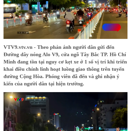
VTV9.vtv.vn - Theo phản ánh người dân gửi đến
Đường dây nóng Alo V9, cửa ngõ Tây Bắc TP. Hồ Chí
Minh đang tồn tại nguy cơ kẹt xe ở 1 số vị trí khi triển
khai điều chỉnh linh hoạt luồng giao thông trên tuyến
đường Cộng Hòa. Phóng viên đã đến và ghi nhận ý
kiến của người dân tại hiện trường.