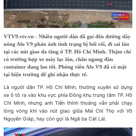
VTV9.vtv.vn - Nhiều người dân đã gọi đến đường dây
nóng Alo V9 phản ánh tình trạng bị bối rối, đi sai làn
tại các nút giao đa tầng ở TP. Hồ Chí Minh. Thậm chí
có trường hợp xe máy lạc làn, chắn ngang đầu
container đang lao tới. Phóng viên Alo V9 đã có mặt
tại hiện trường để ghi nhận thực tế.
Là người dân TP. Hồ Chí Minh, thường xuyên sử dụng
xe ô tô ra vào khu vực phía Đông khu trung tâm TP. Hồ
Chí Minh, nhưng anh Tiến thỉnh thoảng vẫn phải chạy
lòng vòng khi vào nút giao giữa Mai Chí Thọ với Võ
Nguyên Giáp, hay còn gọi là Ngã ba Cát Lái.