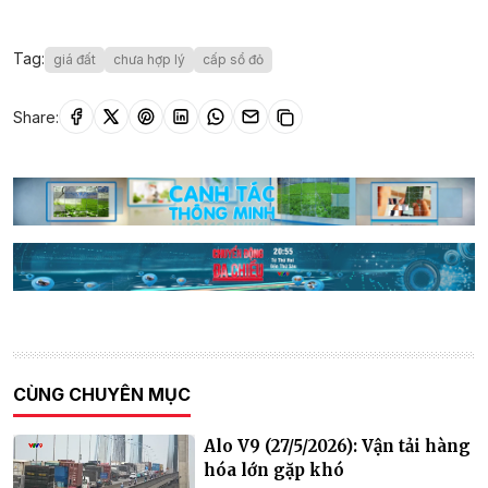
Tag:
giá đất
chưa hợp lý
cấp sổ đỏ
Share:
CÙNG CHUYÊN MỤC
Alo V9 (27/5/2026): Vận tải hàng
hóa lớn gặp khó