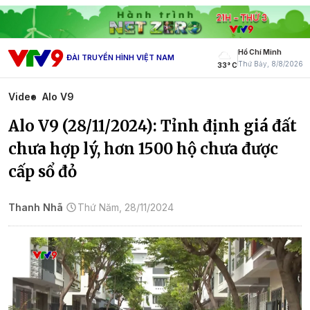
Hồ Chí Minh
ĐÀI TRUYỀN HÌNH VIỆT NAM
Thứ Bảy, 8/8/2026
33° C
Video
Alo V9
Alo V9 (28/11/2024): Tỉnh định giá đất
chưa hợp lý, hơn 1500 hộ chưa được
cấp sổ đỏ
Thanh Nhã
Thứ Năm, 28/11/2024