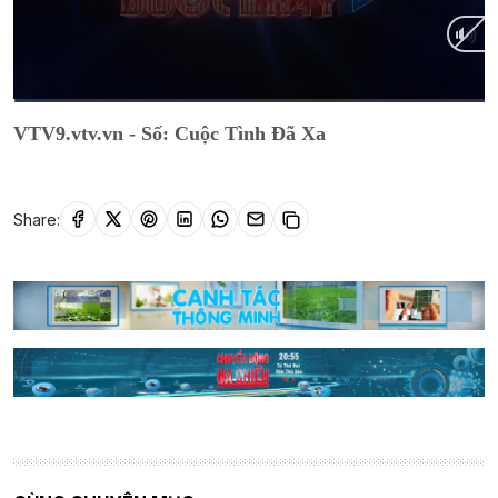
Current
0:10
/
Duration
53:20
VTV9.vtv.vn - Số: Cuộc Tình Đã Xa
Time
Share: