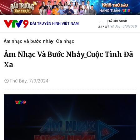
Hồ Chí Minh
ĐÀI TRUYỀN HÌNH VIỆT NAM
Thứ Bảy, 8/8/2026
33° C
Âm nhạc và bước nhẩy
Ca nhạc
Âm Nhạc Và Bước Nhảy_Cuộc Tình Đã
Xa
Thứ Bảy, 7/9/2024