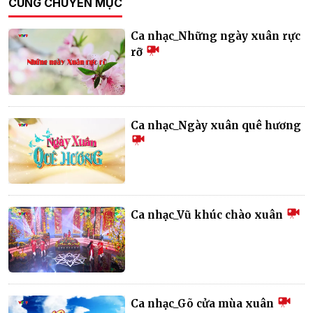
CÙNG CHUYÊN MỤC
Ca nhạc_Những ngày xuân rực
rỡ
Ca nhạc_Ngày xuân quê hương
Ca nhạc_Vũ khúc chào xuân
Ca nhạc_Gõ cửa mùa xuân