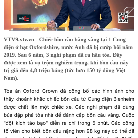
Current
0:02
/
Duration
0:47
VTV9.vtv.vn - Chiếc bồn cầu bằng vàng tại 1 Cung
Time
điện ở hạt Oxfordshire, nước Anh đã bị cướp hồi năm
2019. Sau 6 năm, 3 nghi phạm đã ra hầu tòa. Đây
được xem là vụ trộm nghiêm trọng, khi bồn cầu này
trị giá đến 4,8 triệu bảng (tức hơn 150 tỷ đồng Việt
Nam).
Tòa án Oxford Crown đã công bố các hình ảnh cho
thấy khoảnh khắc chiếc bồn cầu từ Cung điện Blenheim
được chất lên một chiếc xe. Các nghi phạm đã dùng
búa đập phá tòa nhà để đánh cắp bồn cầu vàng. Cuộc
"đột kích táo bạo" diễn ra chỉ trong 5 phút. Các công
tố viên cho biết bồn cầu nặng hơn 98 kg này có thể đã