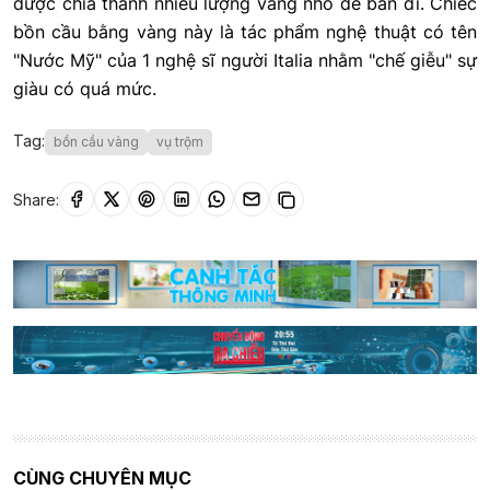
được chia thành nhiều lượng vàng nhỏ để bán đi. Chiếc
bồn cầu bằng vàng này là tác phẩm nghệ thuật có tên
"Nước Mỹ" của 1 nghệ sĩ người Italia nhằm "chế giễu" sự
giàu có quá mức.
Tag:
bồn cầu vàng
vụ trộm
Share:
CÙNG CHUYÊN MỤC