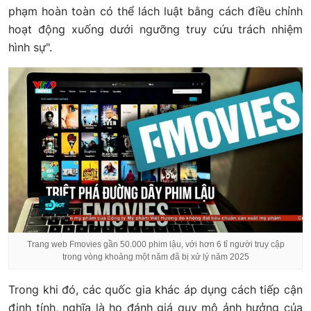
phạm hoàn toàn có thể lách luật bằng cách điều chỉnh
hoạt động xuống dưới ngưỡng truy cứu trách nhiệm
hình sự".
Trang web Fmovies gần 50.000 phim lậu, với hơn 6 tỉ người truy cập
trong vòng khoảng một năm đã bị xử lý năm 2025
Trong khi đó, các quốc gia khác áp dụng cách tiếp cận
định tính, nghĩa là họ đánh giá quy mô ảnh hưởng của