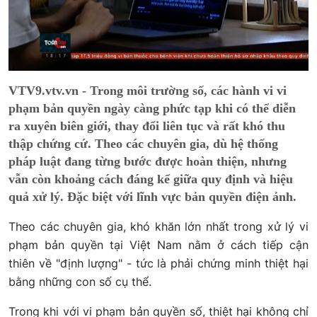
VTV9.vtv.vn - Trong môi trường số, các hành vi vi
phạm bản quyền ngày càng phức tạp khi có thể diễn
ra xuyên biên giới, thay đổi liên tục và rất khó thu
thập chứng cứ. Theo các chuyên gia, dù hệ thống
pháp luật đang từng bước được hoàn thiện, nhưng
vẫn còn khoảng cách đáng kể giữa quy định và hiệu
quả xử lý. Đặc biệt với lĩnh vực bản quyền điện ảnh.
Theo các chuyên gia, khó khăn lớn nhất trong xử lý vi
phạm bản quyền tại Việt Nam nằm ở cách tiếp cận
thiên về "định lượng" - tức là phải chứng minh thiệt hại
bằng những con số cụ thể.
Trong khi với vi phạm bản quyền số, thiệt hại không chỉ