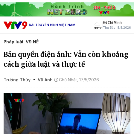
Hồ Chí Minh
ĐÀI TRUYỀN HÌNH VIỆT NAM
Thứ Bảy, 8/8/2026
33° C
Pháp luật
V9 NÈ
Bản quyền điện ảnh: Vẫn còn khoảng
cách giữa luật và thực tế
Trương Thủy
Vũ Anh
Chủ Nhật, 17/5/2026