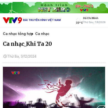
Hồ Chí Minh
ĐÀI TRUYỀN HÌNH VIỆT NAM
Thứ Sáu, 7/8/2026
33° C
Ca nhạc tổng hợp
Ca nhạc
Ca nhạc_Khi Ta 20
Thứ Ba, 3/12/2024