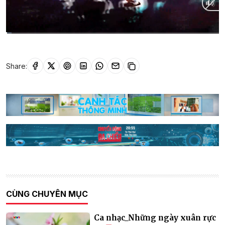
Current
0:09
/
Duration
26:00
Time
Share:
CÙNG CHUYÊN MỤC
Ca nhạc_Những ngày xuân rực