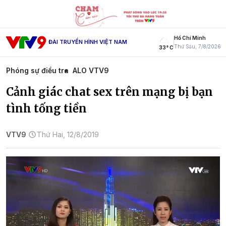
Hồ Chí Minh
ĐÀI TRUYỀN HÌNH VIỆT NAM
Thứ Sáu, 7/8/2026
33° C
Phóng sự điều tra
ALO VTV9
Cảnh giác chat sex trên mạng bị bạn
tình tống tiền
VTV9
Thứ Hai, 12/8/2019