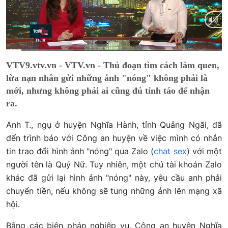
Current
0:09
/
Duration
2:08
VTV9.vtv.vn - VTV.vn - Thủ đoạn tìm cách làm quen,
Time
lừa nạn nhân gửi những ảnh "nóng" không phải là
mới, nhưng không phải ai cũng đủ tỉnh táo để nhận
ra.
Anh T., ngụ ở huyện Nghĩa Hành, tỉnh Quảng Ngãi, đã
đến trình báo với Công an huyện về việc mình có nhắn
tin trao đổi hình ảnh "nóng" qua Zalo (
chat sex
) với một
người tên là Quý Nữ. Tuy nhiên, một chủ tài khoản Zalo
khác đã gửi lại hình ảnh "nóng" này, yêu cầu anh phải
chuyển tiền, nếu không sẽ tung những ảnh lên mạng xã
hội.
Bằng các biện pháp nghiệp vụ, Công an huyện Nghĩa