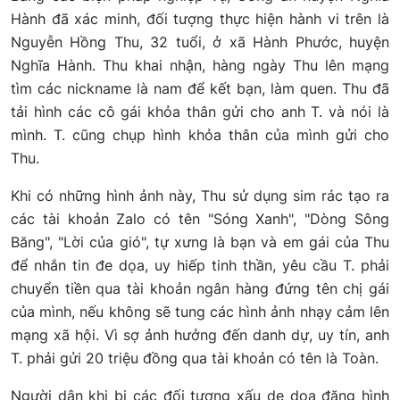
Hành đã xác minh, đối tượng thực hiện hành vi trên là
Nguyễn Hồng Thu, 32 tuổi, ở xã Hành Phước, huyện
Nghĩa Hành. Thu khai nhận, hàng ngày Thu lên mạng
tìm các nickname là nam để kết bạn, làm quen. Thu đã
tải hình các cô gái khỏa thân gửi cho anh T. và nói là
mình. T. cũng chụp hình khỏa thân của mình gửi cho
Thu.
Khi có những hình ảnh này, Thu sử dụng sim rác tạo ra
các tài khoản Zalo có tên "Sóng Xanh", "Dòng Sông
Băng", "Lời của gió", tự xưng là bạn và em gái của Thu
để nhắn tin đe dọa, uy hiếp tinh thần, yêu cầu T. phải
chuyển tiền qua tài khoản ngân hàng đứng tên chị gái
của mình, nếu không sẽ tung các hình ảnh nhạy cảm lên
mạng xã hội. Vì sợ ảnh hưởng đến danh dự, uy tín, anh
T. phải gửi 20 triệu đồng qua tài khoản có tên là Toàn.
Người dân khi bị các đối tượng xấu de dọa đăng hình